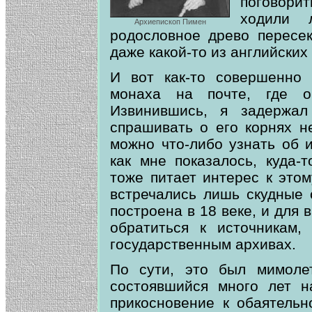
поговори
ходили 
Архиепископ Пимен
родословное древо пересек
даже какой-то из английских
И вот как-то совершенно 
монаха на почте, где он
Извинившись, я задержал
спрашивать о его корнях н
можно что-либо узнать об 
как мне показалось, куда-
тоже питает интерес к этом
встречались лишь скудные 
построена в 18 веке, и для
обратиться к источникам
государственным архивах.
По сути, это был мимоле
состоявшийся много лет н
прикосновение к обаятельн