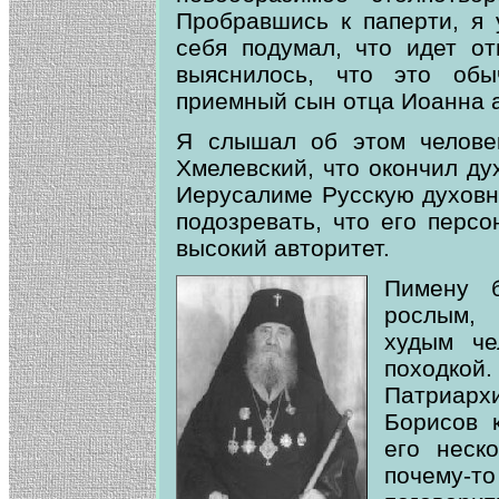
Пробравшись к паперти, я 
себя подумал, что идет от
выяснилось, что это обы
приемный сын отца Иоанна 
Я слышал об этом человек
Хмелевский, что окончил ду
Иерусалиме Русскую духовн
подозревать, что его перс
высокий авторитет.
Пимену 
рослым, 
худым че
походк
Патриар
Борисов 
его неск
почему-т