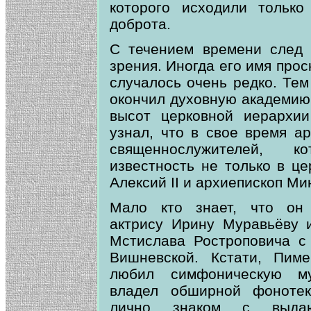
которого исходили только
доброта.
С течением времени след 
зрения. Иногда его имя прос
случалось очень редко. Тем
окончил духовную академию,
высот церковной иерархии
узнал, что в свое время а
священнослужителей, к
известность не только в ц
Алексий II и архиепископ Ми
Мало кто знает, что он 
актрису Ирину Муравьёву 
Мстислава Ростроповича с
Вишневской. Кстати, Пим
любил симфоническую м
владел обширной фонотек
лично знаком с выдаю