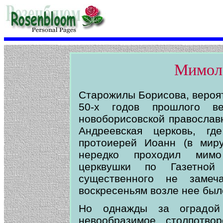
Мимолё
Старожилы Борисова, вероят
50-х годов прошлого ве
новоборисовской православ
Андреевская церковь, гд
протоиерей Иоанн (в мир
нередко проходил мимо
церквушки по Газетной
существенного не замеч
воскресеньям возле нее был
Но однажды за оградой
невообразимое столпотво