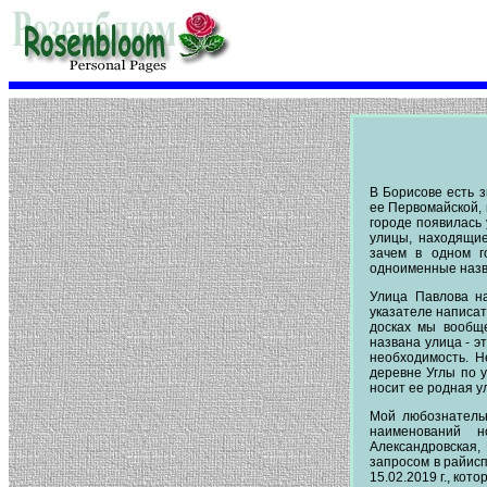
В Борисове есть 
ее Первомайской, 
городе появилась 
улицы, находящие
зачем в одном г
одноименные назва
Улица Павлова н
указателе написат
досках мы вообще
названа улица - э
необходимость. Н
деревне Углы по у
носит ее родная ул
Мой любознатель
наименований н
Александровская, 
запросом в райисп
15.02.2019 г., кот