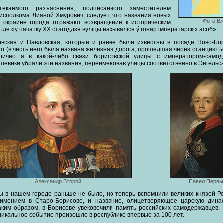
екаемого разъяснения, подписанного заместителем
исполкома Лианой Хмурович, следует, что названия новых
Фото Вл
 окраине города отражают возвращение к историческим
где «у пачатку ХХ стагоддзя вуліцы называліся ў гонар імператарскіх асоб».
вская и Павловская, которые и ранее были известны в посаде Ново-Бо
о (в честь него была названа железная дорога, прошедшая через станцию Б
лично я в какой-либо связи борисовской улицы с императором-само
шевики убрали эти названия, переименовав улицы соответственно в Энгельса
Александр Второй
Павел Первы
ы в нашем городе раньше не было, но теперь вспомнили великих князей Р
 имением в Старо-Борисове, и название, олицетворяющее царскую дина
аким образом, в Борисове увековечили память российских самодержавцев. 
уникальное событие произошло в республике впервые за 100 лет.