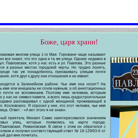
Боже, царя храни!
знакомая многим улица 1-го Мая. Горожане чаще называют
но все знают, что это одна и та же улица. Однако недавно в
ул. Павловская, хотя у нас есть и ул. Павлова. Это разные
ся в разных местах городской черты. Но трудно понять,
ороде так уж понадобилось присваивать улицам почти
ния, хотя друг к другу они отношения и не имеют.
аходится в Залинейном районе. Чье имя она носит? На
ь имя или инициалы не сочли нужным, а об аннотационных
 почти не вспоминаем. Поэтому имя человека, которым
то у нас не символ памяти, а всего лишь градостроительная
едавно разговаривал с одной женщиной, проживающей в
л. Козловского. Я спросил у нее, кто этот человек, чье имя
ица. Ответ: - «А вот этого я не знаю».
ный приятель Михаил Савко заинтересовался значением
овых улиц, которые появились на карте города:
Павловская, Романовская. В связи с этим он обратился с
олком и получил соответствующий ответ № 18-129/03-6 от
орый дал мне почитать.