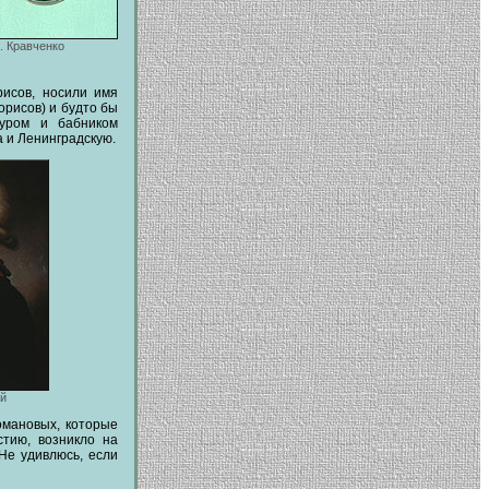
. Кравченко
рисов, носили имя
орисов) и будто бы
дуром и бабником
 и Ленинградскую.
й
омановых, которые
стию, возникло на
Не удивлюсь, если