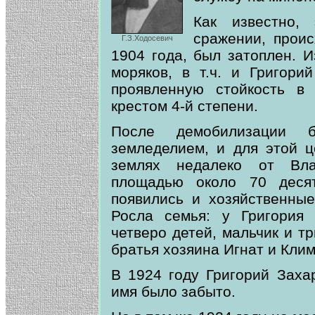
Как известно,
сражении, прои
Г.З.Ходосевич
1904 года, был затоплен. И
моряков, в т.ч. и Григори
проявленную стойкость в
крестом 4-й степени.
После демобилизации 
земледелием, и для этой 
землях недалеко от Вла
площадью около 70 десят
появились и хозяйственные
Росла семья: у Григория
четверо детей, мальчик и т
братья хозяина Игнат и Клим
В 1924 году Григорий Заха
имя было забыто.