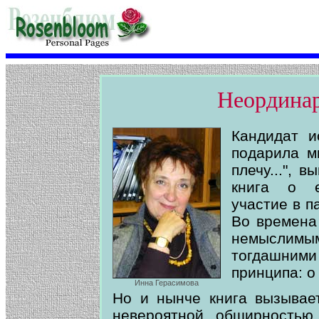
Неордина
Кандидат и
подарила м
плечу...", 
книга о е
участие в п
Во времена
немыслим
тогдашними
принципа: о
Инна Герасимова
Но и нынче книга вызывае
невероятной обширностью 