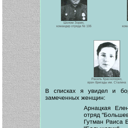
Шолом Зорин,
командир отряда № 106
ком
Рахиль Красноперко,
врач бригады им. Сталина
В списках я увидел и бор
замеченных женщин:
Арнацкая Еле
отряд "Большев
Гутман Раиса 