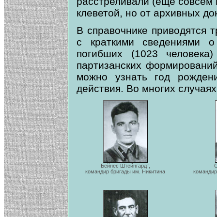
расстреливали (еще совсем 
клеветой, но от архивных до
В справочнике приводятся т
с краткими сведениями о 
погибших (1023 человека)
партизанских формирований
можно узнать год рождени
действия. Во многих случаях
Бейнес Штейнгардт,
С
командир бригады им. Никитина
командир