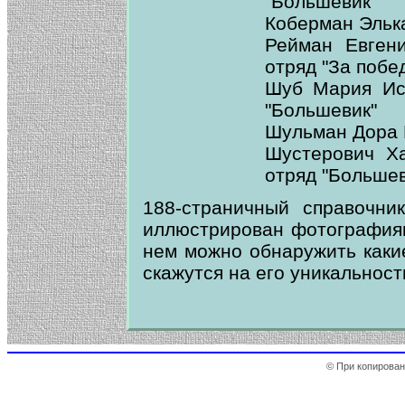
"Большевик"
Коберман Эльк
Рейман Евгени
отряд "За побе
Шуб Мария Иса
"Большевик"
Шульман Дора 
Шустерович Х
отряд "Большев
188-страничный справочни
иллюстрирован фотографиям
нем можно обнаружить какие
скажутся на его уникальност
© При копирован