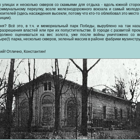
х улицах и несколько скверов со скамьями для отдыха - вдоль южной сторо
Коммунальному переулку, возле железнодорожного вокзала и самый молодо
роителей (здесь насаждения высекли, потому что кто-то облюбовал это место
нции).
дня? Всё это, в т.ч. и мемориальный парк Победы, вырублено на так на
с разрешения властей или при их попустительстве. В городе с развитой пр
должно оцениваться на вес золота, уже после войны уничтожено со в
ре(!) парка, несколько скверов, зеленый массив в районе фабрики музинстру
ий! Отлично, Константин!