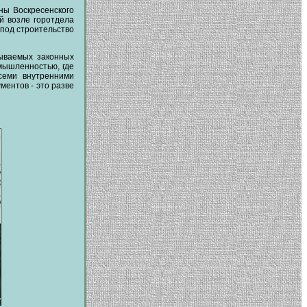
ны Воскресенского
й возле горотдела
 под строительство
зываемых законных
омышленностью, где
семи внутренними
ментов - это разве