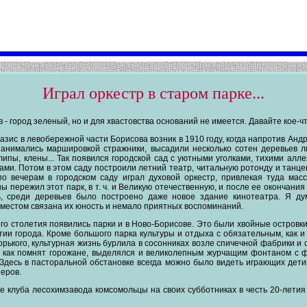
Играл оркестр в старом парке...
в - город зеленый, но и для хвастовства оснований не имеется. Давайте кое-ч
зис в левобережной части Борисова возник в 1910 году, когда напротив Андр
 занимались маршировкой стражники, высадили несколько сотен деревьев л
липы, клены... Так появился городской сад с уютными уголками, тихими ал
ми. Потом в этом саду построили летний театр, читальную ротонду и танц
по вечерам в городском саду играл духовой оркестр, привлекая туда масс
ны пережил этот парк, в т. ч. и Великую отечественную, и после ее окончания
, среди деревьев было построено даже новое здание кинотеатра. Я ду
 местом связана их юность и немало приятных воспоминаний.
го столетия появились парки и в Ново-Борисове. Это были хвойные островк
тии города. Кроме большого парка культуры и отдыха с обязательным, как и 
орького, культурная жизнь бурлила в сосонниках возле спичечной фабрики и 
, как помнят горожане, выделялся и великолепным журчащим фонтаном с ф
 Здесь в пасторальной обстановке всегда можно было видеть играющих дет
еров.
ле клуба лесохимзавода комсомольцы на своих субботниках в честь 20-лет