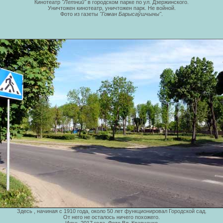
Кинотеатр
"Летний"
в городском парке по ул. Дзержинского.
Уничтожен кинотеатр, уничтожен парк. Не войной.
Фото из газеты
"Гоман Барысаўшчыны"
.
Здесь , начиная с 1910 года, около 50 лет функционировал Городской сад.
От него не осталось ничего похожего.
Июнь 2017 года. Фото Вл. Кравченко