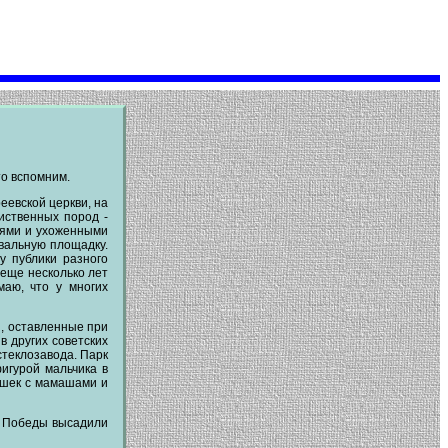
то вспомним.
еевской церкви, на
иственных пород -
леями и ухоженными
евальную площадку.
у публики разного
 еще несколько лет
маю, что у многих
и, оставленные при
в других советских
стеклозавода. Парк
игурой мальчика в
ишек с мамашами и
ия Победы высадили