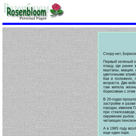
Спору нет, Борисо
Первый зеленый оа
плацу, где ранее
каштаны, акации, 
цветочными клумба
Как и положено, 
возраста. Две вой
там кипела жизнь
борисовчан с этим
В 20-годах прошло
застройке и разви
городах, именем Г
при стеклозаводе
окружении рыбок.
читающих пенсион
А в 1965 году воз
еще один парк.