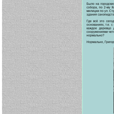
Было на городски
собора, по 2-му 
милиции по ул. Ст
здания санэпидста
Где всё это сего
основаниях, т.е. 
каждое деревцо 
сооружениями четы
нормально?
Нормально, Григор