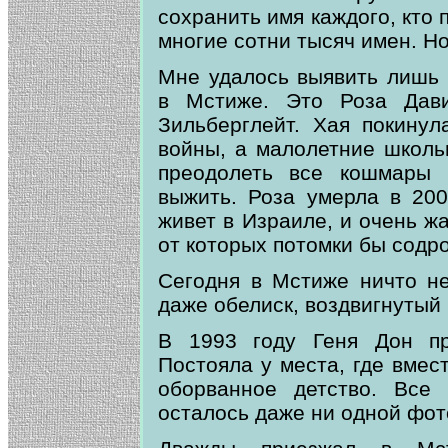
сохранить имя каждого, кто 
многие сотни тысяч имен. Но
Мне удалось выявить лишь 
в Мстиже. Это Роза Дав
Зильберглейт. Хая покину
войны, а малолетние школь
преодолеть все кошмары 
выжить. Роза умерла в 200
живет в Израиле, и очень жа
от которых потомки бы содро
Сегодня в Мстиже ничто н
даже обелиск, воздвигнутый 
В 1993 году Геня Дон п
Постояла у места, где вмес
оборванное детство. Все
осталось даже ни одной фот