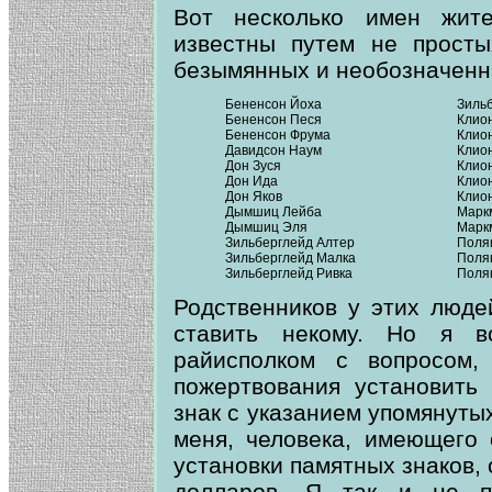
Вот несколько имен жит
известны путем не просты
безымянных и необозначенн
Бененсон Йоха
Зиль
Бененсон Песя
Клио
Бененсон Фрума
Клио
Давидсон Наум
Клио
Дон Зуся
Клио
Дон Ида
Клио
Дон Яков
Клио
Дымшиц Лейба
Марк
Дымшиц Эля
Марк
Зильберглейд Алтер
Поля
Зильберглейд Малка
Поля
Зильберглейд Ривка
Поля
Родственников у этих люде
ставить некому. Но я в
райисполком с вопросом,
пожертвования установит
знак с указанием упомянутых
меня, человека, имеющего
установки памятных знаков,
долларов. Я так и не п