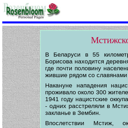
Мстижско
В Беларуси в 55 километр
Борисова находится деревня
где почти половину населен
жившие рядом со славянами 
Накануне нападения наци
проживало около 300 жителей
1941 году нацистские оккуп
- одних расстреляли в Мсти
закланье в Зембин.
Впослетствии Мстиж, о