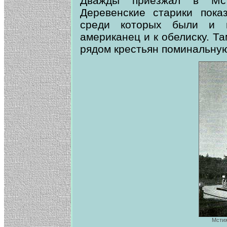
Дважды приезжал в Мст
Деревенские старики пока
среди которых были и п
американец и к обелиску. Т
рядом крестьян поминальну
Мстиж