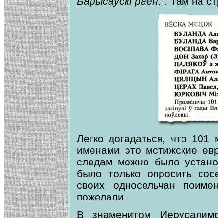
Барысаўскі раён."
. Там на ст
Легко догадаться, что 101
именами это мстижские ев
следам можно было устано
было только опросить сос
своих односельчан поиме
пожелали.
В знаменитом Иерусалим