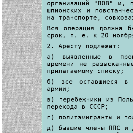
организаций "ПОВ" и, 
шпионских и повстанче
на транспорте, совхоза
Вся операция должна б
срок, т. е. к 20 ноябр
2. Аресту подлежат:
а) выявленные в про
времени не разысканны
прилагаемому списку;
б) все оставшиеся в 
армии;
в) перебежчики из Пол
перехода в СССР;
г) политэмигранты и по
д) бывшие члены ППС и 