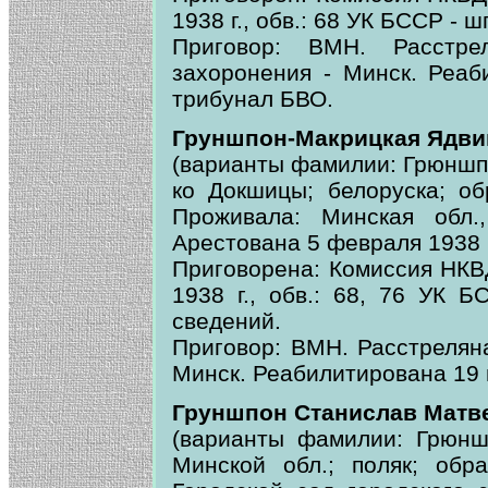
1938 г., обв.: 68 УК БССР - 
Приговор: ВМН. Расстр
захоронения - Минск. Реаб
трибунал БВО.
Груншпон-Макрицкая Ядви
(варианты фамилии: Грюншпон
ко Докшицы; белоруска; об
Проживала: Минская обл.,
Арестована 5 февраля 1938 г
Приговорена: Комиссия НК
1938 г., обв.: 68, 76 УК Б
сведений.
Приговор: ВМН. Расстреляна
Минск. Реабилитирована 19 
Груншпон Станислав Матв
(варианты фамилии: Грюншп
Минской обл.; поляк; обр